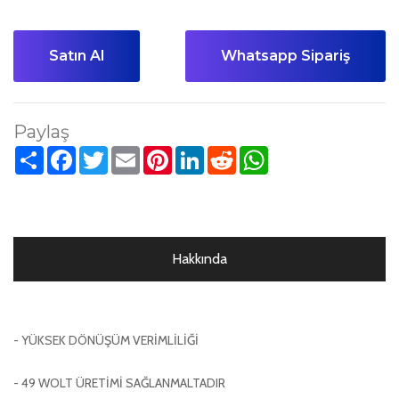
Satın Al
Whatsapp Sipariş
Paylaş
Paylaş
Facebook
Twitter
Email
Pinterest
LinkedIn
Reddit
WhatsApp
Hakkında
- YÜKSEK DÖNÜŞÜM VERİMLİLİĞİ
- 49 WOLT ÜRETİMİ SAĞLANMALTADIR