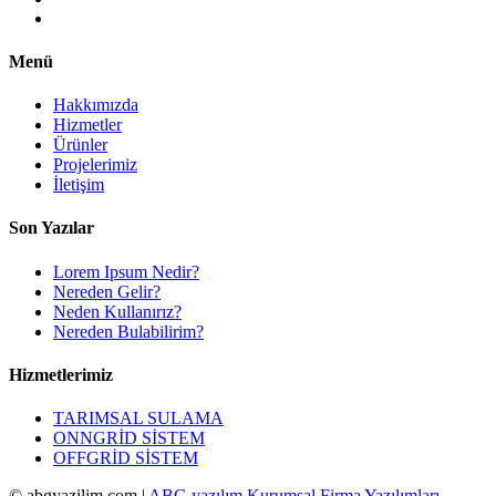
Menü
Hakkımızda
Hizmetler
Ürünler
Projelerimiz
İletişim
Son Yazılar
Lorem Ipsum Nedir?
Nereden Gelir?
Neden Kullanırız?
Nereden Bulabilirim?
Hizmetlerimiz
TARIMSAL SULAMA
ONNGRİD SİSTEM
OFFGRİD SİSTEM
© abgyazilim.com |
ABG yazılım Kurumsal Firma Yazılımları