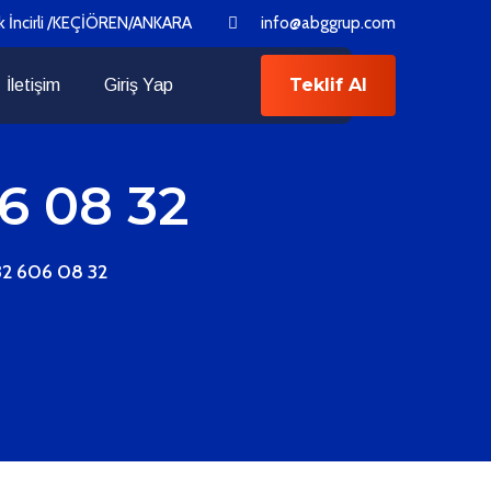
k İncirli /KEÇİÖREN/ANKARA
info@abggrup.com
Teklif Al
İletişim
Giriş Yap
6 08 32
32 606 08 32