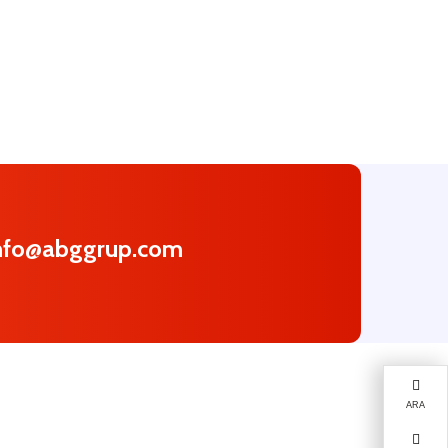
nfo@abggrup.com
ARA